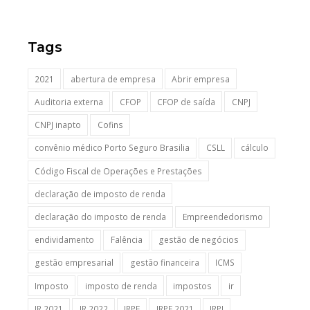
Tags
2021
abertura de empresa
Abrir empresa
Auditoria externa
CFOP
CFOP de saída
CNPJ
CNPJ inapto
Cofins
convênio médico Porto Seguro Brasilia
CSLL
cálculo
Código Fiscal de Operações e Prestações
declaração de imposto de renda
declaração do imposto de renda
Empreendedorismo
endividamento
Falência
gestão de negócios
gestão empresarial
gestão financeira
ICMS
Imposto
imposto de renda
impostos
ir
IR 2021
IR 2022
IRPF
IRPF 2021
IRPJ