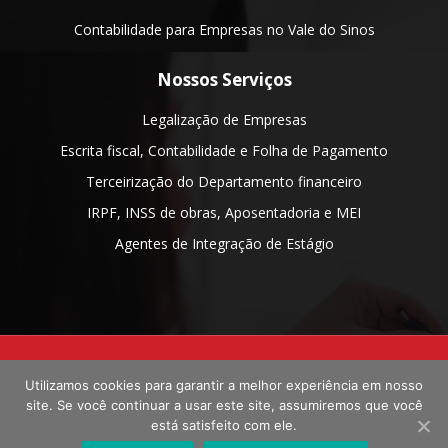
Contabilidade para Empresas no Vale do Sinos
Nossos Serviços
Legalização de Empresas
Escrita fiscal, Contabilidade e Folha de Pagamento
Terceirização do Departamento financeiro
IRPF, INSS de obras, Aposentadoria e MEI
Agentes de Integração de Estágio
Contabilidade em Estância Velha/ RS
- EXECUTIVA ASSESSORIA
Utilizamos cookies para garantir a melhor experiência em nosso
CONTABIL LTDA
site. Se você continuar a usar este site, assumiremos que você
está satisfeito com ele.
Site Contábil feito com 💙 por