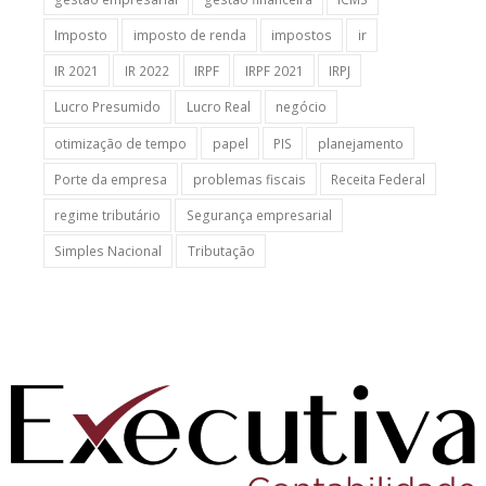
Imposto
imposto de renda
impostos
ir
IR 2021
IR 2022
IRPF
IRPF 2021
IRPJ
Lucro Presumido
Lucro Real
negócio
otimização de tempo
papel
PIS
planejamento
Porte da empresa
problemas fiscais
Receita Federal
regime tributário
Segurança empresarial
Simples Nacional
Tributação