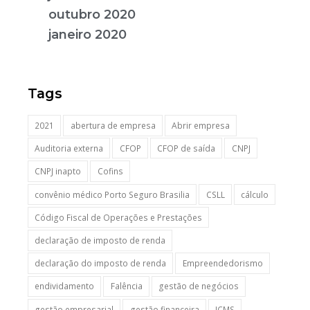
outubro 2020
janeiro 2020
Tags
2021
abertura de empresa
Abrir empresa
Auditoria externa
CFOP
CFOP de saída
CNPJ
CNPJ inapto
Cofins
convênio médico Porto Seguro Brasilia
CSLL
cálculo
Código Fiscal de Operações e Prestações
declaração de imposto de renda
declaração do imposto de renda
Empreendedorismo
endividamento
Falência
gestão de negócios
gestão empresarial
gestão financeira
ICMS