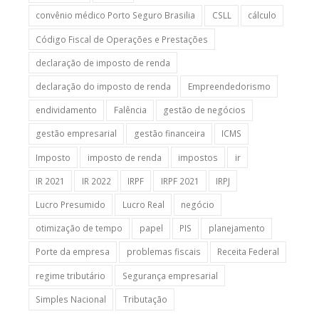
convênio médico Porto Seguro Brasilia
CSLL
cálculo
Código Fiscal de Operações e Prestações
declaração de imposto de renda
declaração do imposto de renda
Empreendedorismo
endividamento
Falência
gestão de negócios
gestão empresarial
gestão financeira
ICMS
Imposto
imposto de renda
impostos
ir
IR 2021
IR 2022
IRPF
IRPF 2021
IRPJ
Lucro Presumido
Lucro Real
negócio
otimização de tempo
papel
PIS
planejamento
Porte da empresa
problemas fiscais
Receita Federal
regime tributário
Segurança empresarial
Simples Nacional
Tributação