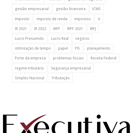
gestão empresarial
gestão financeira
ICMS
Imposto
imposto de renda
impostos
ir
IR 2021
IR 2022
IRPF
IRPF 2021
IRPJ
Lucro Presumido
Lucro Real
negócio
otimização de tempo
papel
PIS
planejamento
Porte da empresa
problemas fiscais
Receita Federal
regime tributário
Segurança empresarial
Simples Nacional
Tributação