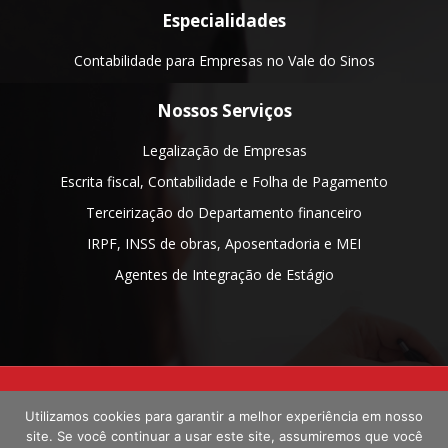
Especialidades
Contabilidade para Empresas no Vale do Sinos
Nossos Serviços
Legalização de Empresas
Escrita fiscal, Contabilidade e Folha de Pagamento
Terceirização do Departamento financeiro
IRPF, INSS de obras, Aposentadoria e MEI
Agentes de Integração de Estágio
Contabilidade em Estância Velha/ RS
- EXECUTIVA ASSESSORIA
Utilizamos cookies para garantir a melhor experiência em nosso
CONTABIL LTDA
site. Se você continuar a usar este site, assumiremos que você