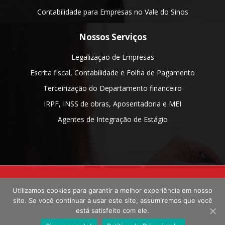
Contabilidade para Empresas no Vale do Sinos
Nossos Serviços
Legalização de Empresas
Escrita fiscal, Contabilidade e Folha de Pagamento
Terceirização do Departamento financeiro
IRPF, INSS de obras, Aposentadoria e MEI
Agentes de Integração de Estágio
Contabilidade em Estância Velha/ RS
- EXECUTIVA ASSESSORIA
Utilizamos cookies para garantir a melhor experiência em nosso
CONTABIL LTDA
site. Se você continuar a usar este site, assumiremos que você
está satisfeito com ele.
Site Contábil feito com 💙 por