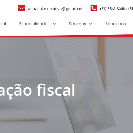
adrianal.executiva@gmail.com
(51) 3561 8048 / (5
cial
Especialidades
Serviços
Sobre nós
ação fiscal